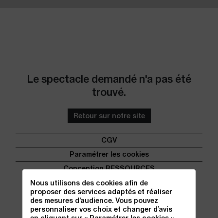
Aller au contenu
Aller au pied de page
Le spectacle demandé n'a pas été
trouvé.
Retour sur notre site
CGV
Paramétrer les cookies
Conception RESSOURCES
Nous utilisons des cookies afin de
proposer des services adaptés et réaliser
des mesures d’audience. Vous pouvez
personnaliser vos choix et changer d’avis
en cliquant sur « Paramétrer les cookies ».